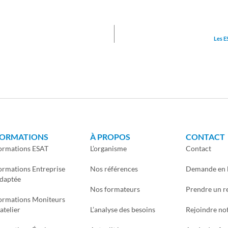
Les E
ORMATIONS
À PROPOS
CONTACT
ormations ESAT
L’organisme
Contact
ormations Entreprise
Nos références
Demande en 
daptée
Nos formateurs
Prendre un r
ormations Moniteurs
’atelier
L’analyse des besoins
Rejoindre no