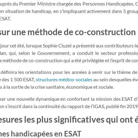
 auprès du Premier Ministre chargée des Personnes Handicapées. C
en situation de handicap, en s’impliquant activement dans 5 grou
 ESAT.
 sur une méthode de co-construction
 le jour cet été, lorsque Sophie Cluzel a présenté aux contributeurs l
bilan, qui, selon le Gouvernement, a conduit le secteur profes
 méthode de co-construction qui a été privilégiée et l’esprit de co
 définira les orientations pour les années à venir sur le thème de 
 des 1 500 ESAT,
structures médico-sociales
au sein desquelles év
 à la sortie de la crise sanitaire, économique et sociale.
pulser une nouvelle dynamique en confortant la mission des ESAT 
s’inscrit dans la continuité du rapport de l’IGAS, publié fin 2019,
ures les plus significatives qui ont 
nnes handicapées en ESAT