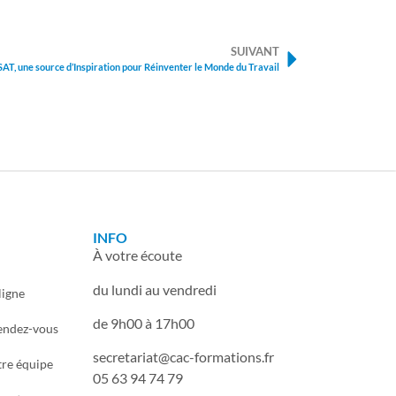
SUIVANT
SAT, une source d’Inspiration pour Réinventer le Monde du Travail
INFO
À votre écoute
du lundi au vendredi
ligne
de 9h00 à 17h00
endez-vous
secretariat
cac-formations.fr
tre équipe
05 63 94 74 79