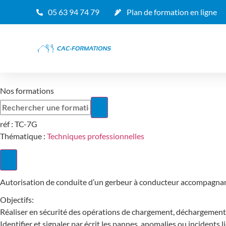
05 63 94 74 79
Plan de formation en ligne
Nos formations
réf :
TC-7G
Thématique :
Techniques professionnelles
Autorisation de conduite d’un gerbeur à conducteur accompagna
Objectifs:
Réaliser en sécurité des opérations de chargement, déchargement, 
Identifier et signaler par écrit les pannes, anomalies ou incidents lié