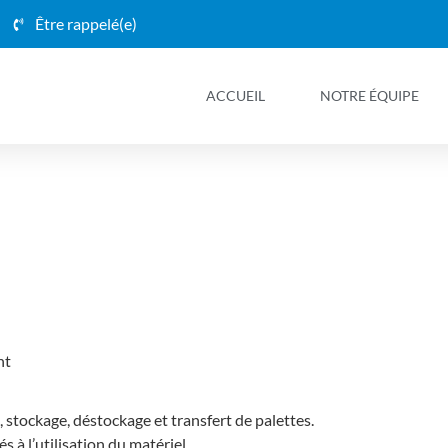
Être rappelé(e)
ACCUEIL
NOTRE ÉQUIPE
nt
stockage, déstockage et transfert de palettes.
s à l’utilisation du matériel.