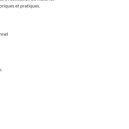
oriques et pratiques.
nnel
e.