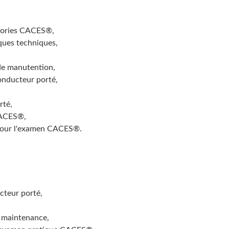
égories CACES®,
iques techniques,
 de manutention,
conducteur porté,
rté,
CACES®,
 pour l'examen CACES®.
cteur porté,
, maintenance,