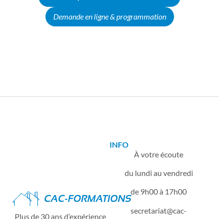
l’échauffement et l’adaptation du
poste de travail.
Demande en ligne & programmation
INFO
À votre écoute
du lundi au vendredi
de 9h00 à 17h00
secretariat
cac-
Plus de 30 ans d’expérience