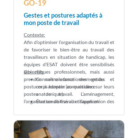
GO-19
Gestes et postures adaptés à
mon poste de travail
Contexte:
Afin d’optimiser l’organisation du travail et
de favoriser le bien-être au travail des
travailleurs en situation de handicap, les
équipes d’ESAT doivent être sensibilisés
aux risques professionnels, mais aussi
Objectifs:
prendre connaissance des gestes et
Connaître le fonctionnement du
postures à adopter au quotidien sur leurs
corps humain (connaissance
postes de travail. L’aménagement,
anatomique).
l’organisation du travail et l’application des
Être sensibilisé aux risques en
bonnes postures permettra aux personnes
situation de travail et les prévenir.
de réaliser leurs missions tout en
Connaître et appliquer les gestes et
préservant leur santé.
postures de base à adopter au
quotidien.