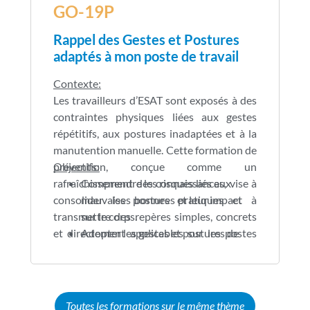
GO-19P
Rappel des Gestes et Postures
adaptés à mon poste de travail
Contexte:
Les travailleurs d’ESAT sont exposés à des
contraintes physiques liées aux gestes
répétitifs, aux postures inadaptées et à la
manutention manuelle. Cette formation de
prévention, conçue comme un
Objectifs:
rafraîchissement des connaissances, vise à
Comprendre les risques liés aux
consolider les bonnes pratiques et à
mauvaises postures et leur impact
transmettre des repères simples, concrets
sur le corps.
et directement applicables sur les postes
Adopter les gestes et postures de
de travail, afin de réduire les risques,
base pour travailler en sécurité et
préserver la santé et améliorer le bien-être
limiter la fatigue.
au travail.
Mettre en œuvre des actions simples
de prévention, incluant
Toutes les formations sur le même thème