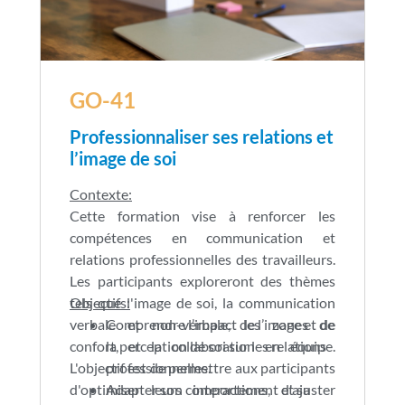
GO-41
Professionnaliser ses relations et
l’image de soi
Contexte:
Cette formation vise à renforcer les
compétences en communication et
relations professionnelles des travailleurs.
Les participants exploreront des thèmes
tels que l'image de soi, la communication
Objectifs:
verbale et non-verbale, les zones de
Comprendre l’impact de l’image et de
confort, et la collaboration en équipe.
la perception de soi sur les relations
L'objectif est de permettre aux participants
professionnelles.
d'optimiser leurs interactions, d'ajuster
Adapter son comportement et sa