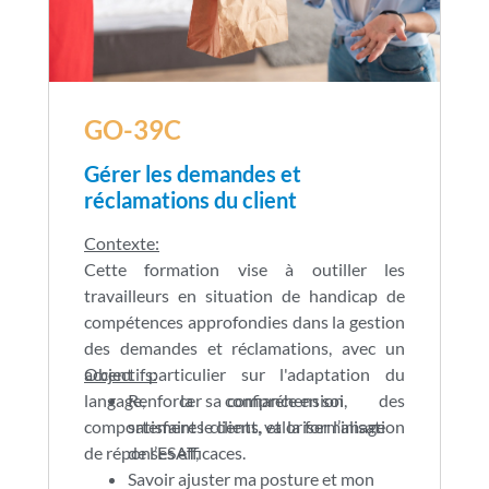
GO-39C
Gérer les demandes et
réclamations du client
Contexte:
Cette formation vise à outiller les
travailleurs en situation de handicap de
compétences approfondies dans la gestion
des demandes et réclamations, avec un
accent particulier sur l'adaptation du
Objectifs:
langage, la compréhension des
Renforcer sa confiance en soi,
comportements clients, et la formalisation
satisfaire le client, valoriser l’image
de réponses efficaces.
de l’ESAT,
Savoir ajuster ma posture et mon