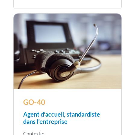
leur comportement selon les contextes, et
communication selon les
de cultiver des relations professionnelles
interlocuteurs et les situations
positives.
professionnelles.
Adopter une posture professionnelle
constructive afin d’améliorer la
qualité des relations au travail.
GO-40
Agent d’accueil, standardiste
dans l’entreprise
Contexte: