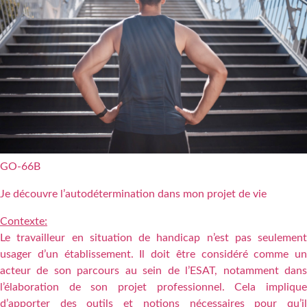
GO-66B
Je découvre l’autodétermination dans mon projet de vie
Contexte:
Le travailleur en situation de handicap n’est pas seulement
usager d’un établissement. Il doit être considéré comme un
acteur de son parcours au sein de l’ESAT, notamment dans
l’élaboration de son projet professionnel. Cela implique
d’apporter des outils et notions nécessaires pour qu’il