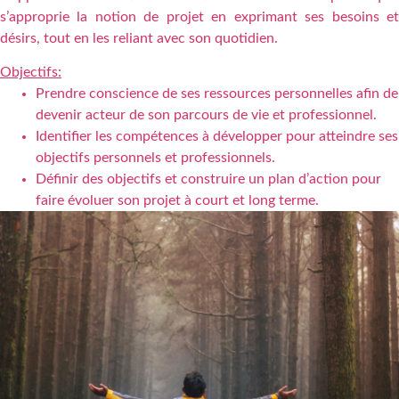
s’approprie la notion de projet en exprimant ses besoins et
désirs, tout en les reliant avec son quotidien.
Objectifs:
Prendre conscience de ses ressources personnelles afin de
devenir acteur de son parcours de vie et professionnel.
Identifier les compétences à développer pour atteindre ses
objectifs personnels et professionnels.
Définir des objectifs et construire un plan d’action pour
faire évoluer son projet à court et long terme.