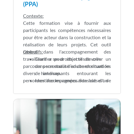
(PPA)
Contexte:
Cette formation vise à fournir aux
participants les compétences nécessaires
pour être acteur dans la construction et la
réalisation de leurs projets. Cet outil
central dans l'accompagnement des
Objectifs:
travailleurs a pour objectif de créer un
Clarifier ses droits et ses devoirs
parcours personnalisé en coordonnant les
dans son statut d’adulte en situation
divers intervenants entourant les
de handicap.
personnes accompagnées. Son but est de
Identifier les composantes clés d'un
promouvoir l'autonomie, le bien-être
PPA, les besoins, les objectifs, les
personnel et l'intégration sociale au moyen
ressources et les échéanciers.
d'un suivi individualisé.
Apprendre à définir des objectifs
personnels réalistes, mesurables, et
atteignables.