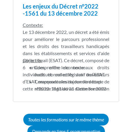
Les enjeux du Décret n°2022
-1561 du 13 décembre 2022
Contexte:
Le 13 décembre 2022, un décret a été émis
pour améliorer le parcours professionnel
et les droits des travailleurs handicapés
dans les établissements et services d'aide
par le travail (ESAT). Ce décret, composé de
Objectifs:
6 articles, offre de nouveaux droits
Comprendre le contexte
individuels et collectifs aux travailleurs
institutionnel et législatif de l’ESAT.
d’ESAT, marquant ainsi la dernière étape de
Comprendre les enjeux du décret
cette réforme législative. Cette formation
n°2022-1561 du 13 décembre 2022
sur ce décret est essentielle pour informer
en matière de droit et de parcours
les usagers de leurs droits et des dispositifs
professionnel.
qu’ils peuvent utiliser dans le cadre de leur
Identifier la notion de parcours dans
parcours professionnel.
une démarche de projet socio-
Toutes les formations sur le même thème
professionnel.
Demande en ligne & programmation