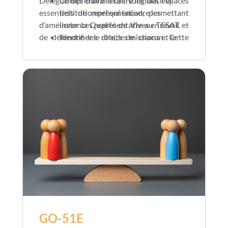
Délégué des travailleurs sont des espaces
Comprendre le cadre législatif et
essentiels de représentation, permettant
institutionnel qui encadre les
d’améliorer la Qualité de Vie au Travail et
instances représentatives en ESAT.
de défendre les droits de chacun. Cette
Identifier le rôle, les missions et le
formation vise à donner aux futurs
fonctionnement du CVS, de
représentants les connaissances, les
l’Instance Mixte et du Délégué des
compétences et la posture nécessaires
travailleurs.
pour assumer pleinement leur mandat,
Développer des compétences en
tout en ayant la vision panoramique des
communication, en prise de parole et
différentes fonctions.
en représentation des collègues.
GO-51E